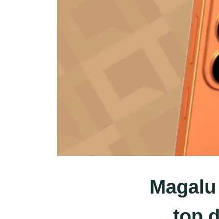
Magalu
top 