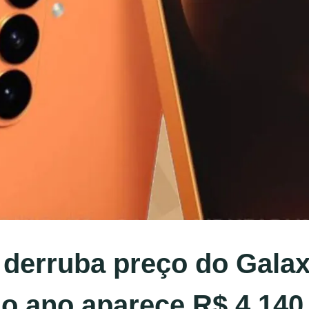
 derruba preço do Galax
do ano aparece R$ 4.140