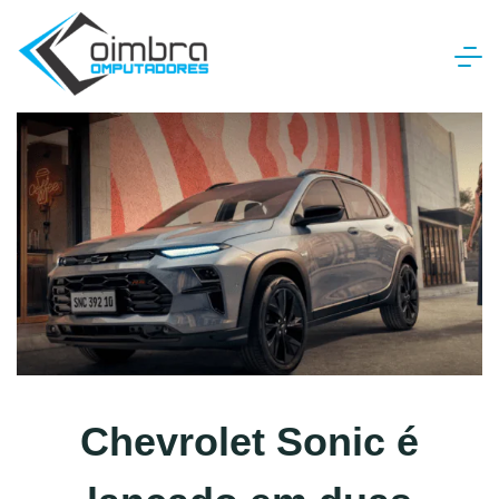
Skip
to
content
Coimbra
Computadores
Chevrolet Sonic é